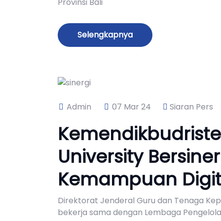
Provinsi Bali
Selengkapnya
Admin
07 Mar 24
Siaran Pers
Kemendikbudriste
University Bersine
Kemampuan Digit
Direktorat Jenderal Guru dan Tenaga Kep
bekerja sama dengan Lembaga Pengelola