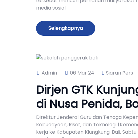
tersebut mencuri perhatian masyarakat me
media sosial
Selengkapnya
Admin
06 Mar 24
Siaran Pers
Dirjen GTK Kunjun
di Nusa Penida, Ba
Direktur Jenderal Guru dan Tenaga Kepend
Kebudayaan, Riset, dan Teknologi (Kemend
kerja ke Kabupaten Klungkung, Bali, Sabtu 