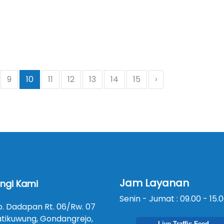
9
10
11
12
13
14
15
›
Jam Layanan
ngi Kami
Senin - Jumat : 09.00 - 15.
p. Dadapan Rt. 06/Rw. 07
atikuwung, Gondangrejo,
Live Traffic Feed