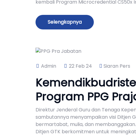
kembali Program Microcredential CS50x I
Selengkapnya
Admin
22 Feb 24
Siaran Pers
Kemendikbudriste
Program PPG Praj
Direktur Jenderal Guru dan Tenaga Kepend
sambutannya menyampaikan visi Ditjen GT
bermartabat, mulia, dan membanggakan. O
Ditjen GTK berkomitmen untuk meningkatk