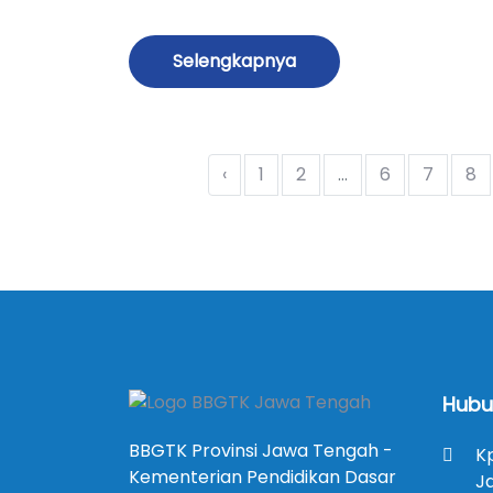
Selengkapnya
‹
1
2
...
6
7
8
Hubu
BBGTK Provinsi Jawa Tengah -
K
Kementerian Pendidikan Dasar
J