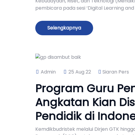
Kebudayaan, Riset, dan Teknologi (Mendi
pembicara pada sesi ‘Digital Learning and
Selengkapnya
Admin
25 Aug 22
Siaran Pers
Program Guru Pen
Angkatan Kian Di
Pendidik di Indone
Kemdikbudristek melalui Dirjen GTK hingg