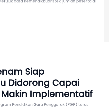
rujuk data Kemendikbudristek, jumlah peserta di
enam Siap
ru Didorong Capai
g Makin Implementatif
rogram Pendidikan Guru Penggerak (PGP) terus