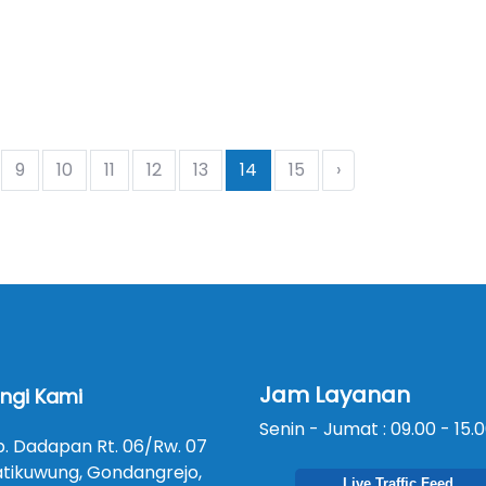
9
10
11
12
13
14
15
›
Jam Layanan
ngi Kami
Senin - Jumat : 09.00 - 15.
p. Dadapan Rt. 06/Rw. 07
atikuwung, Gondangrejo,
Live Traffic Feed