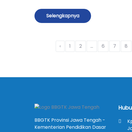
Selengkapnya
‹
1
2
...
6
7
8
Hubu
BBGTK Provinsi Jawa Tengah -
K
Kementerian Pendidikan Dasar
J