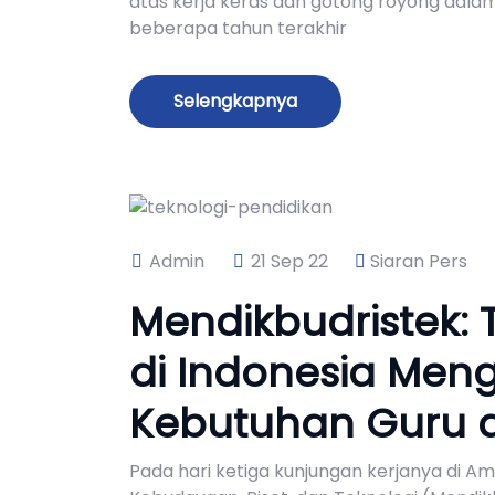
atas kerja keras dan gotong royong dal
beberapa tahun terakhir
Selengkapnya
Admin
21 Sep 22
Siaran Pers
Mendikbudristek: 
di Indonesia Me
Kebutuhan Guru d
Pada hari ketiga kunjungan kerjanya di Ame