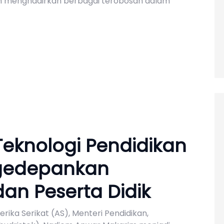
am menghadirkan berbagai terobosan dalam
Teknologi Pendidikan
ngedepankan
an Peserta Didik
rika Serikat (AS), Menteri Pendidikan,