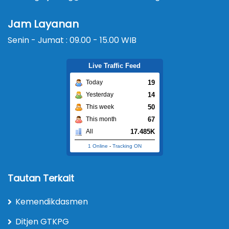
Jam Layanan
Senin - Jumat : 09.00 - 15.00 WIB
Live Traffic Feed
19
Today
14
Yesterday
50
This week
67
This month
17.485K
All
1 Online
-
Tracking ON
Tautan Terkait
Kemendikdasmen
Ditjen GTKPG