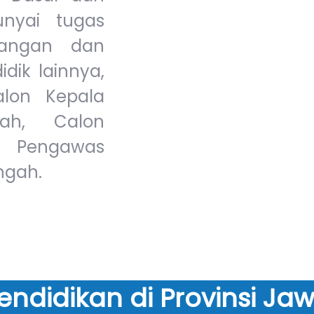
nyai tugas
bangan dan
dik lainnya,
alon Kepala
lah, Calon
n Pengawas
ngah.
Pendidikan di Provinsi 