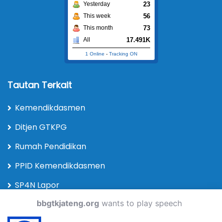
23
Yesterday
56
This week
73
This month
17.491K
All
1 Online
-
Tracking ON
Tautan Terkait
Kemendikdasmen
Ditjen GTKPG
Rumah Pendidikan
PPID Kemendikdasmen
SP4N Lapor
bbgtkjateng.org
wants to play speech