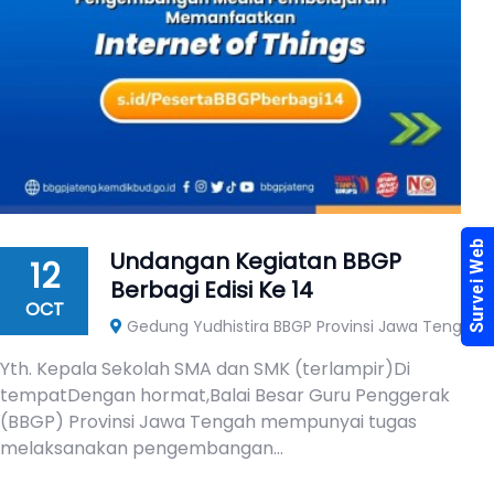
Undangan Kegiatan BBGP
12
Berbagi Edisi Ke 14
OCT
Gedung Yudhistira BBGP Provinsi Jawa Tengah
Yth. Kepala Sekolah SMA dan SMK (terlampir)Di
tempatDengan hormat,Balai Besar Guru Penggerak
(BBGP) Provinsi Jawa Tengah mempunyai tugas
melaksanakan pengembangan...