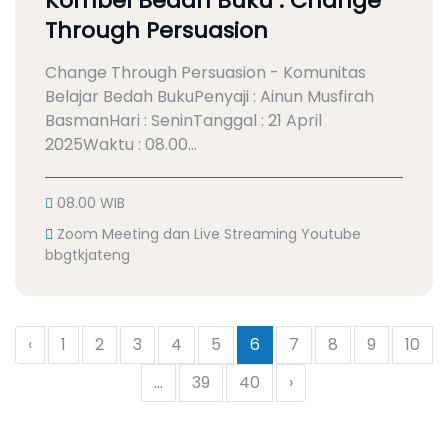
Kombel Bedah Buku : Change
Through Persuasion
Change Through Persuasion - Komunitas
Belajar Bedah BukuPenyaji : Ainun Musfirah
BasmanHari : SeninTanggal : 21 April
2025Waktu : 08.00...
08.00 WIB
Zoom Meeting dan Live Streaming Youtube
bbgtkjateng
‹
1
2
3
4
5
6
7
8
9
10
...
39
40
›