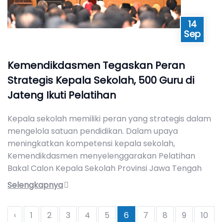
14
Sep
Kemendikdasmen Tegaskan Peran
Strategis Kepala Sekolah, 500 Guru di
Jateng Ikuti Pelatihan
Kepala sekolah memiliki peran yang strategis dalam
mengelola satuan pendidikan. Dalam upaya
meningkatkan kompetensi kepala sekolah,
Kemendikdasmen menyelenggarakan Pelatihan
Bakal Calon Kepala Sekolah Provinsi Jawa Tengah
Selengkapnya
‹
1
2
3
4
5
6
7
8
9
10