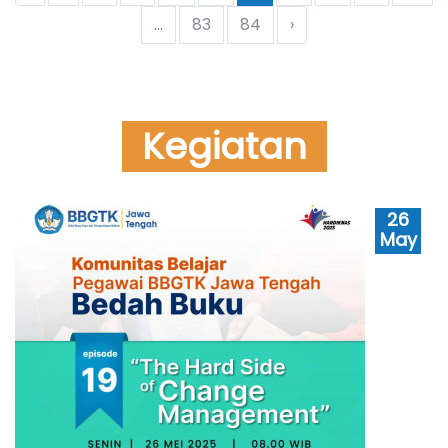
...
83
84
›
Kegiatan
26
May