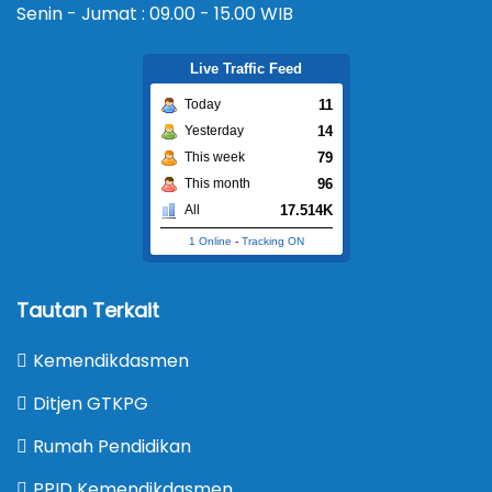
Senin - Jumat : 09.00 - 15.00 WIB
Live Traffic Feed
11
Today
14
Yesterday
79
This week
96
This month
17.514K
All
1 Online
-
Tracking ON
Tautan Terkait
Kemendikdasmen
Ditjen GTKPG
Rumah Pendidikan
PPID Kemendikdasmen